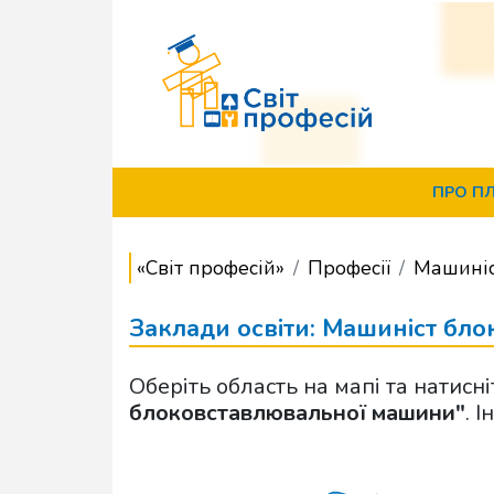
ПРО П
«Світ професій»
Професії
Машиніс
Заклади освіти: Машиніст бл
Оберіть область на мапі та натисн
блоковставлювальної машини"
. 