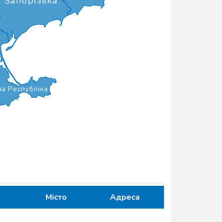
Запорізька
а Республіка
ь
Місто
Адреса