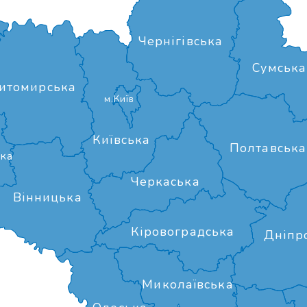
Чернігівська
Сумська
итомирська
м.Київ
Київська
Полтавська
ка
Черкаська
Вінницька
Кіровоградська
Дніпр
Миколаївська