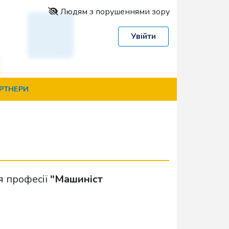
Людям з порушеннями зору
Увійти
РТНЕРИ
я професії
"Машиніст