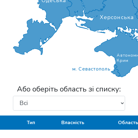
Одеська
Херсонська
Автономн
Крим
м. Севастополь
Або оберіть область зі списку:
Тип
Власність
Област