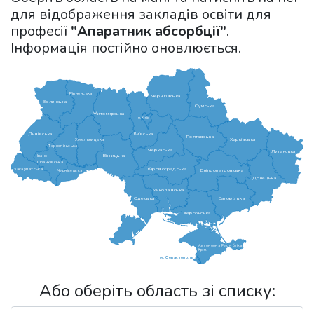
для відображення закладів освіти для
професії
"Апаратник абсорбції"
.
Інформація постійно оновлюється.
Рівненська
Чернігівська
Волинська
Сумська
Житомирська
м.Київ
Львівська
Київська
Полтавська
Харківська
Хмельницька
Тернопільська
Черкаська
Луганська
Вінницька
Івано-
Франківська
Кіровоградська
Закарпатська
Дніпропетровська
Чернівецька
Донецька
Миколаївська
Одеська
Запорізька
Херсонська
Автономна Республіка
Крим
м. Севастополь
Або оберіть область зі списку: