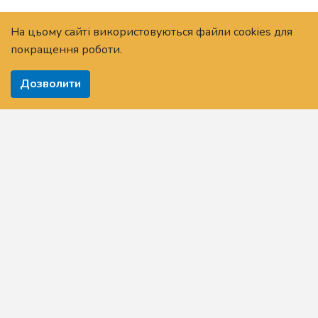
На цьому сайті використовуються файли cookies для
покращення роботи.
Дозволити
Головна
Про Платформу
Новини
Питання та відповіді
Задати питання
Додати навчальні матеріали
Аналітика