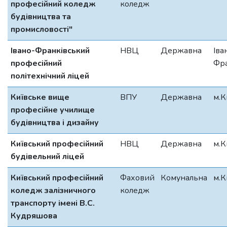
професійний коледж
коледж
будівництва та
промисловості"
Івано-Франківський
НВЦ
Державна
Іва
професійний
Фра
політехнічний ліцей
Київське вище
ВПУ
Державна
м.К
професійне училище
будівництва і дизайну
Київський професійний
НВЦ
Державна
м.К
будівельний ліцей
Київський професійний
Фаховий
Комунальна
м.К
коледж залізничного
коледж
транспорту імені В.С.
Кудряшова