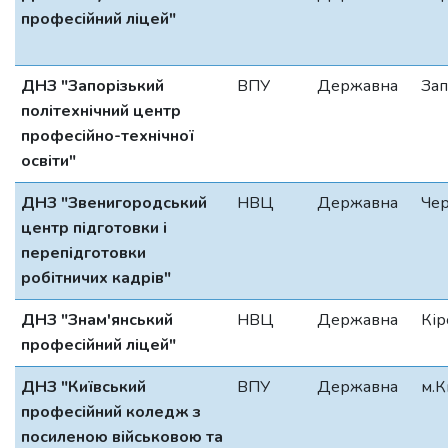
професійний ліцей"
ДНЗ "Запорізький
ВПУ
Державна
Зап
політехнічний центр
професійно-технічної
освіти"
ДНЗ "Звенигородський
НВЦ
Державна
Чер
центр підготовки і
перепідготовки
робітничих кадрів"
ДНЗ "Знам'янський
НВЦ
Державна
Кір
професійний ліцей"
ДНЗ "Київський
ВПУ
Державна
м.К
професійний коледж з
посиленою військовою та