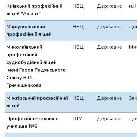
Київський професійний
НВЦ
Державна
м.К
ліцей "Авіант"
Маріупольський
НВЦ
Державна
До
професійний ліцей
Миколаївський
НВЦ
Державна
Мик
професійний
суднобудівний ліцей
імені Героя Радянського
Союзу В.О.
Гречишникова
Міжгірський професійний
НВЦ
Державна
Зак
ліцей
Професійно-технічне
ПТУ
Державна
Дні
училище №6