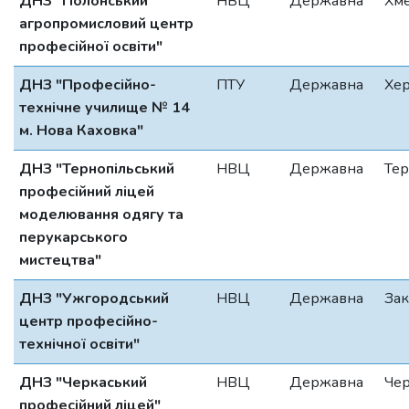
ДНЗ "Полонський
НВЦ
Державна
Хм
агропромисловий центр
професійної освіти"
ДНЗ "Професійно-
ПТУ
Державна
Хер
технічне училище № 14
м. Нова Каховка"
ДНЗ "Тернопільський
НВЦ
Державна
Тер
професійний ліцей
моделювання одягу та
перукарського
мистецтва"
ДНЗ "Ужгородський
НВЦ
Державна
Зак
центр професійно-
технічної освіти"
ДНЗ "Черкаський
НВЦ
Державна
Чер
професійний ліцей"