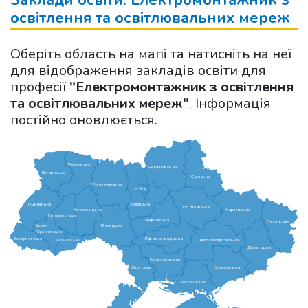
Заклади освіти: Електромонтажник з
освітлення та освітлювальних мереж
Оберіть область на мапі та натисніть на неї
для відображення закладів освіти для
професії
"Електромонтажник з освітлення
та освітлювальних мереж"
. Інформація
постійно оновлюється.
Рівненська
Чернігівська
Волинська
Сумська
Житомирська
м.Київ
Львівська
Київська
Полтавська
Харківська
Хмельницька
Тернопільська
Черкаська
Луганська
Вінницька
Івано-
Франківська
Кіровоградська
Закарпатська
Дніпропетровська
Чернівецька
Донецька
Миколаївська
Одеська
Запорізька
Херсонська