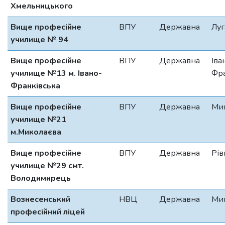
Хмельницького
Вище професійне
ВПУ
Державна
Луг
училище № 94
Вище професійне
ВПУ
Державна
Іва
училище №13 м. Івано-
Фра
Франківська
Вище професійне
ВПУ
Державна
Мик
училище №21
м.Миколаєва
Вище професійне
ВПУ
Державна
Рів
училище №29 смт.
Володимирець
Вознесенський
НВЦ
Державна
Мик
професійний ліцей