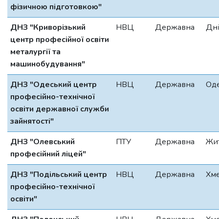
фізичною підготовкою"
ДНЗ "Криворізький
НВЦ
Державна
Дні
центр професійної освіти
металургії та
машинобудування"
ДНЗ "Одеський центр
НВЦ
Державна
Од
професійно-технічної
освіти державної служби
зайнятості"
ДНЗ "Олевський
ПТУ
Державна
Жи
професійний ліцей"
ДНЗ "Подільський центр
НВЦ
Державна
Хм
професійно-технічної
освіти"