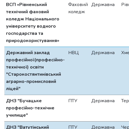
ВСП «Рівненський
Фаховий
Державна
Рів
технічний фаховий
коледж
коледж Національного
університету водного
господарства та
природокористування»
Державний заклад
НВЦ
Державна
Хм
професійної(професійно-
технічної) освіти
"Старокостянтинівський
аграрно-промисловий
ліцей"
ДНЗ "Бучацьке
ПТУ
Державна
Тер
професійно-технічне
училище"
ДНЗ "Ватутінський
ПТУ
Державна
Чер