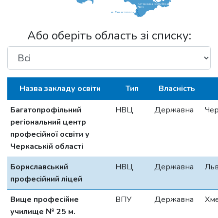
Автономна Республіка
Крим
м. Севастополь
Або оберіть область зі списку:
Назва закладу освіти
Тип
Власність
Багатопрофільний
НВЦ
Державна
Чер
регіональний центр
професійної освіти у
Черкаській області
Бориславський
НВЦ
Державна
Льв
професійний ліцей
Вище професійне
ВПУ
Державна
Хм
училище № 25 м.