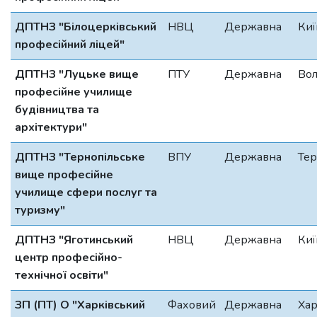
ДПТНЗ "Білоцерківський
НВЦ
Державна
Киї
професійний ліцей"
ДПТНЗ "Луцьке вище
ПТУ
Державна
Вол
професійне училище
будівництва та
архітектури"
ДПТНЗ "Тернопільське
ВПУ
Державна
Тер
вище професійне
училище сфери послуг та
туризму"
ДПТНЗ "Яготинський
НВЦ
Державна
Киї
центр професійно-
технічної освіти"
ЗП (ПТ) О "Харківський
Фаховий
Державна
Хар