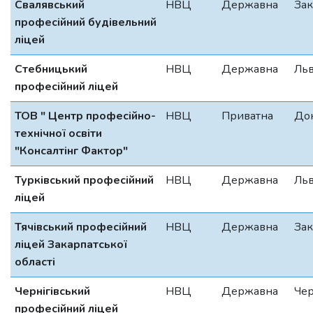
Свалявський
НВЦ
Державна
Зак
професійний будівельний
ліцей
Стебницький
НВЦ
Державна
Льв
професійний ліцей
ТОВ " Центр професійно-
НВЦ
Приватна
До
технічної освіти
"Консалтінг Фактор"
Турківський професійний
НВЦ
Державна
Льв
ліцей
Тячівський професійний
НВЦ
Державна
Зак
ліцей Закарпатської
області
Чернігівський
НВЦ
Державна
Чер
професійний ліцей