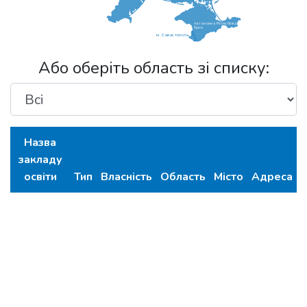
Автономна Республіка
Крим
м. Севастополь
Або оберіть область зі списку:
Назва
закладу
освіти
Тип
Власність
Область
Місто
Адреса