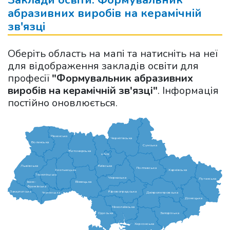
Заклади освіти: Формувальник
абразивних виробів на керамічній
зв'язці
Оберіть область на мапі та натисніть на неї
для відображення закладів освіти для
професії
"Формувальник абразивних
виробів на керамічній зв'язці"
. Інформація
постійно оновлюється.
Рівненська
Чернігівська
Волинська
Сумська
Житомирська
м.Київ
Львівська
Київська
Полтавська
Харківська
Хмельницька
Тернопільська
Черкаська
Луганська
Вінницька
Івано-
Франківська
Кіровоградська
Закарпатська
Дніпропетровська
Чернівецька
Донецька
Миколаївська
Одеська
Запорізька
Херсонська