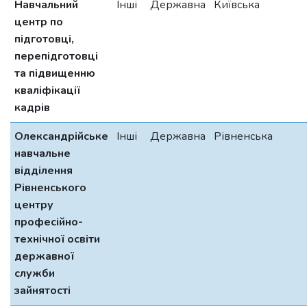
Навчальний
Інші
Державна
Київська
центр по
підготовці,
перепідготовці
та підвищенню
кваліфікації
кадрів
Олександрійське
Інші
Державна
Рівненська
навчальне
відділення
Рівненського
центру
професійно-
технічної освіти
державної
служби
зайнятості