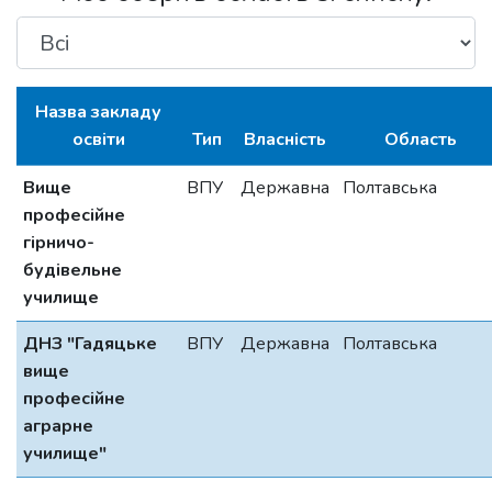
Назва закладу
освіти
Тип
Власність
Область
Вище
ВПУ
Державна
Полтавська
професійне
гірничо-
будівельне
училище
ДНЗ "Гадяцьке
ВПУ
Державна
Полтавська
вище
професійне
аграрне
училище"