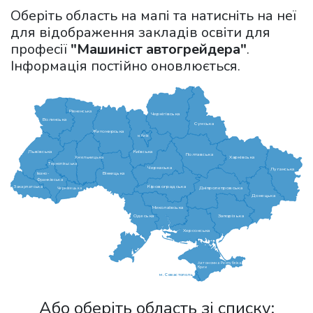
Оберіть область на мапі та натисніть на неї
для відображення закладів освіти для
професії
"Машиніст автогрейдера"
.
Інформація постійно оновлюється.
Рівненська
Чернігівська
Волинська
Сумська
Житомирська
м.Київ
Львівська
Київська
Полтавська
Харківська
Хмельницька
Тернопільська
Черкаська
Луганська
Вінницька
Івано-
Франківська
Кіровоградська
Закарпатська
Дніпропетровська
Чернівецька
Донецька
Миколаївська
Одеська
Запорізька
Херсонська
Автономна Республіка
Крим
м. Севастополь
Або оберіть область зі списку: