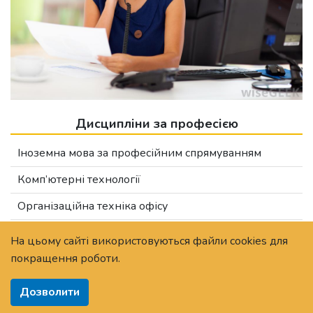
Дисципліни за професією
Іноземна мова за професійним спрямуванням
Комп’ютерні технології
Організаційна техніка офісу
Організація кадрового діловодства
На цьому сайті використовуються файли cookies для
покращення роботи.
Основи галузевої економіки і підприємництва
Основи інформаційних технологій
Дозволити
Основи психології ділових відносин