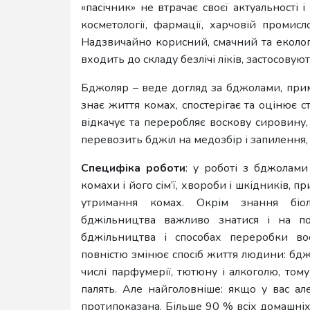
«пасічник» не втрачає своєї актуальності 
косметології, фармації, харчовій промисл
Надзвичайно корисний, смачний та еколог
входить до складу безлічі ліків, застосовую
Бджоляр – веде догляд за бджолами, при
знає життя комах, спостерігає та оцінює ст
відкачує та переробляє воскову сировину,
перевозить бджіл на медозбір і запилення, 
Специфіка роботи
: у роботі з бджолами
комахи і його сім’ї, хвороби і шкідників, 
утримання комах. Окрім знання біол
бджільництва важливо знатися і на пол
бджільництва і способах переробки во
повністю змінює спосіб життя людини: бдж
числі парфумерії, тютюну і алкоголю, том
палять. Але найголовніше: якщо у вас ал
протипоказана. Більше 90 % всіх домашні