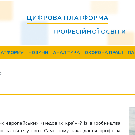
ЦИФРОВА ПЛАТФОРМА
ПРОФЕСІЙНОЇ ОСВІТИ
ЛАТФОРМУ
НОВИНИ
АНАЛІТИКА
ОХОРОНА ПРАЦІ
ПА
р
них європейських «медових країн»? Із виробництва
і та п’яте у світі. Саме тому така давня професія