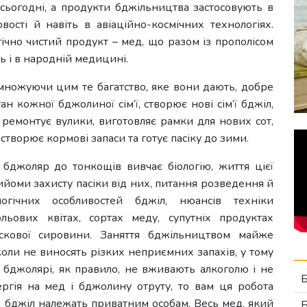
і сьогодні, а продукти бджільництва застосовують в
овості й навіть в авіаційно-космічних технологіях.
ічно чистий продукт – мед, що разом із прополісом
ть і в народній медицині.
множуючи цим те багатство, яке вони дають, добре
ан кожної бджолиної сім’ї, створює нові сім’ї бджіл,
 ремонтує вулики, виготовляє рамки для нових сот,
створює кормові запаси та готує пасіку до зими.
 бджоляр до тонкощів вивчає біологію, життя цієї
прийоми захисту пасіки від них, питання розведення й
огічних особливостей бджіл, нюансів техніки
ьових квітах, сортах меду, супутніх продуктах
скової сировини. Заняття бджільництвом майже
оли не виносять різких неприємних запахів, у тому
у бджолярі, як правило, не вживають алкоголю і не
ергія на мед і бджолину отруту, то вам ця робота
х бджіл належать приватним особам. Весь мед, який
Б