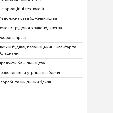
нформаційні технології
едоносна база бджільництва
снови трудового законодавства
хорона праці
асічні будівлі, пасічницький інвентар та
бладнання
родукти бджільництва
озведення та утримання бджіл
вороби та шкідники бджіл