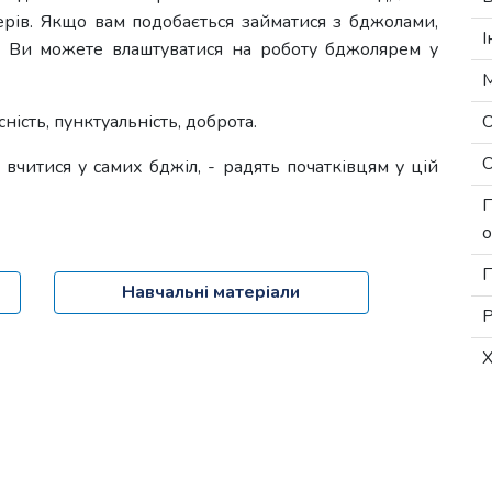
ерів. Якщо вам подобається займатися з бджолами,
І
ку. Ви можете влаштуватися на роботу бджолярем у
М
есність, пунктуальність, доброта.
О
О
 вчитися у самих бджіл, - радять початківцям у цій
П
о
П
Навчальні матеріали
Р
Х