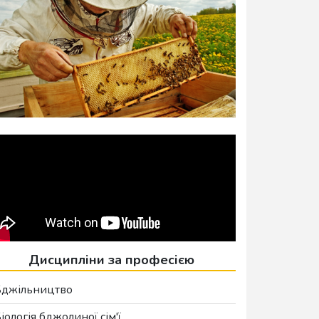
Дисципліни за професією
Бджільництво
іологія бджолиної сім'ї