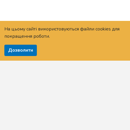
На цьому сайті використовуються файли cookies для
покращення роботи.
Дозволити
Головна
Про Платформу
Новини
Питання та відповіді