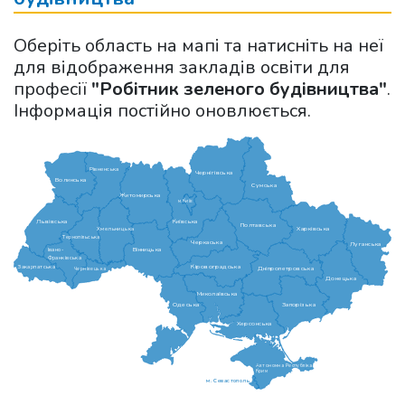
Оберіть область на мапі та натисніть на неї
для відображення закладів освіти для
професії
"Робітник зеленого будівництва"
.
Інформація постійно оновлюється.
Рівненська
Чернігівська
Волинська
Сумська
Житомирська
м.Київ
Львівська
Київська
Полтавська
Харківська
Хмельницька
Тернопільська
Черкаська
Луганська
Вінницька
Івано-
Франківська
Кіровоградська
Закарпатська
Дніпропетровська
Чернівецька
Донецька
Миколаївська
Одеська
Запорізька
Херсонська
Автономна Республіка
Крим
м. Севастополь