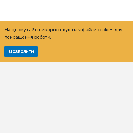
На цьому сайті використовуються файли cookies для
покращення роботи.
Дозволити
Головна
Про Платформу
Новини
Питання та відповіді