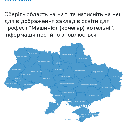
Оберіть область на мапі та натисніть на неї
для відображення закладів освіти для
професії
"Машиніст (кочегар) котельні"
.
Інформація постійно оновлюється.
Рівненська
Чернігівська
Волинська
Сумська
Житомирська
м.Київ
Львівська
Київська
Полтавська
Харківська
Хмельницька
Тернопільська
Черкаська
Луганська
Вінницька
Івано-
Франківська
Кіровоградська
Закарпатська
Дніпропетровська
Чернівецька
Донецька
Миколаївська
Одеська
Запорізька
Херсонська
Автономна Республіка
Крим
м. Севастополь