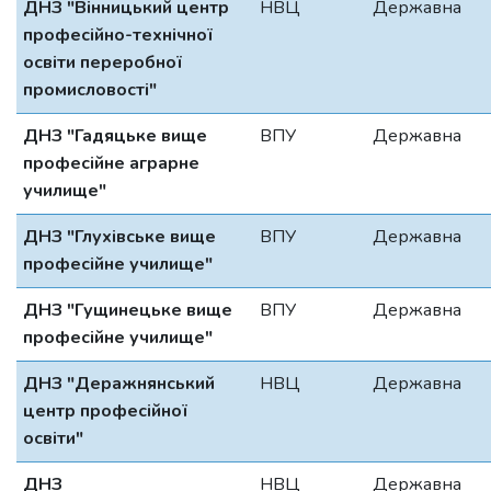
ДНЗ "Вінницький центр
НВЦ
Державна
професійно-технічної
освіти переробної
промисловості"
ДНЗ "Гадяцьке вище
ВПУ
Державна
професійне аграрне
училище"
ДНЗ "Глухівське вище
ВПУ
Державна
професійне училище"
ДНЗ "Гущинецьке вище
ВПУ
Державна
професійне училище"
ДНЗ "Деражнянський
НВЦ
Державна
центр професійної
освіти"
ДНЗ
НВЦ
Державна