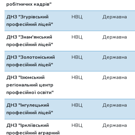
робітничих кадрів"
ДНЗ "Згурівський
НВЦ
Державна
професійний ліцей"
ДНЗ "Знам'янський
НВЦ
Державна
професійний ліцей"
ДНЗ "Золотоніський
НВЦ
Державна
професійний ліцей"
ДНЗ "Ізюмський
НВЦ
Державна
регіональний центр
професійної освіти"
ДНЗ "Інгулецький
НВЦ
Державна
професійний ліцей"
ДНЗ "Іркліївський
НВЦ
Державна
професійний аграрний