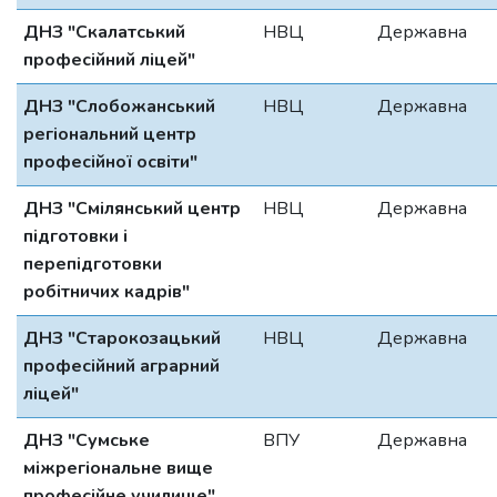
ДНЗ "Скалатський
НВЦ
Державна
професійний ліцей"
ДНЗ "Слобожанський
НВЦ
Державна
регіональний центр
професійної освіти"
ДНЗ "Смілянський центр
НВЦ
Державна
підготовки і
перепідготовки
робітничих кадрів"
ДНЗ "Старокозацький
НВЦ
Державна
професійний аграрний
ліцей"
ДНЗ "Сумське
ВПУ
Державна
міжрегіональне вище
професійне училище"