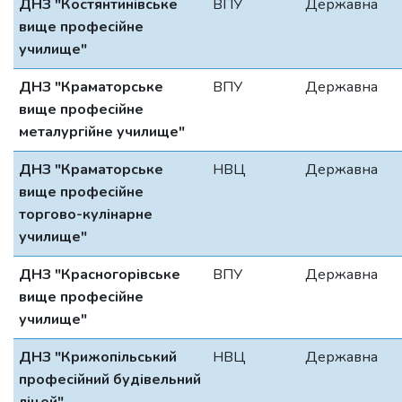
ДНЗ "Костянтинівське
ВПУ
Державна
вище професійне
училище"
ДНЗ "Краматорське
ВПУ
Державна
вище професійне
металургійне училище"
ДНЗ "Краматорське
НВЦ
Державна
вище професійне
торгово-кулінарне
училище"
ДНЗ "Красногорівське
ВПУ
Державна
вище професійне
училище"
ДНЗ "Крижопільський
НВЦ
Державна
професійний будівельний