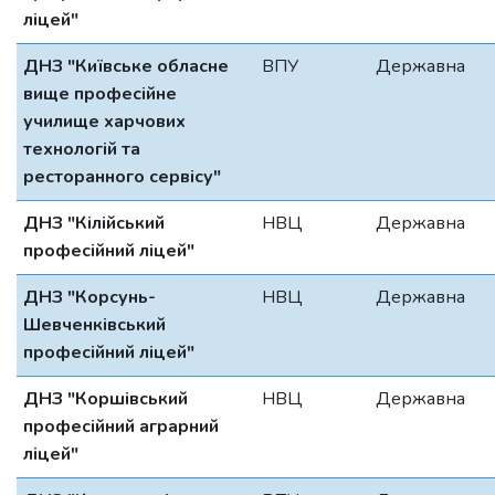
ліцей"
ДНЗ "Київське обласне
ВПУ
Державна
вище професійне
училище харчових
технологій та
ресторанного сервісу"
ДНЗ "Кілійський
НВЦ
Державна
професійний ліцей"
ДНЗ "Корсунь-
НВЦ
Державна
Шевченківський
професійний ліцей"
ДНЗ "Коршівський
НВЦ
Державна
професійний аграрний
ліцей"