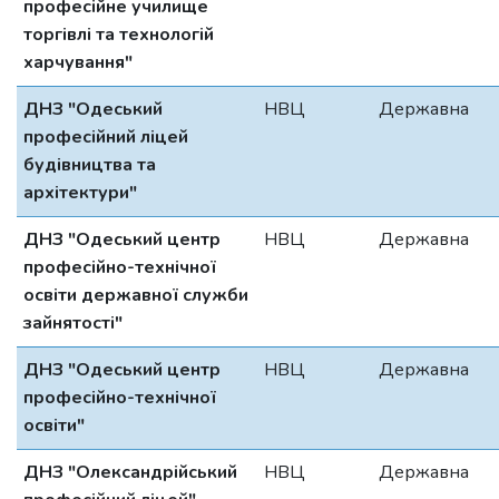
професійне училище
торгівлі та технологій
харчування"
ДНЗ "Одеський
НВЦ
Державна
професійний ліцей
будівництва та
архітектури"
ДНЗ "Одеський центр
НВЦ
Державна
професійно-технічної
освіти державної служби
зайнятості"
ДНЗ "Одеський центр
НВЦ
Державна
професійно-технічної
освіти"
ДНЗ "Олександрійський
НВЦ
Державна