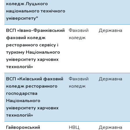
коледж Луцького
національного технічного
університету"
ВСП «Івано-Франківський
Фаховий
Державна
фаховий коледж
коледж
ресторанного сервісу і
туризму Національного
університету харчових
технологій»
ВСП «Київський фаховий
Фаховий
Державна
коледж ресторанного
коледж
господарства
Нацiонального
унiверситету харчових
технологiй»
Гайворонський
НВЦ
Державна