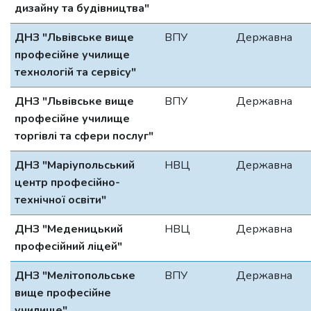
дизайну та будівництва"
ДНЗ "Львівське вище
ВПУ
Державна
професійне училище
технологій та сервісу"
ДНЗ "Львівське вище
ВПУ
Державна
професійне училище
торгівлі та сфери послуг"
ДНЗ "Маріупольський
НВЦ
Державна
центр професійно-
технічної освіти"
ДНЗ "Меденицький
НВЦ
Державна
професійний ліцей"
ДНЗ "Мелітопольське
ВПУ
Державна
вище професійне
училище"