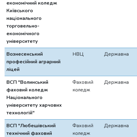
економічний коледж
Київського
національного
торговельно-
економічного
університету
Вознесенський
НВЦ
Державна
професійний аграрний
ліцей
ВСП "Волинський
Фаховий
Державна
фаховий коледж
коледж
Національного
університету харчових
технологій"
ВСП "Любешівський
Фаховий
Державна
технічний фаховий
коледж