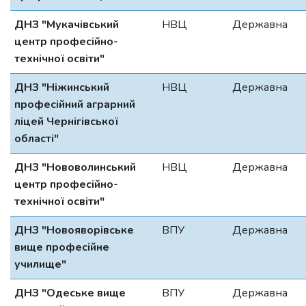
ДНЗ "Мукачівський
НВЦ
Державна
центр професійно-
технічної освіти"
ДНЗ "Ніжинський
НВЦ
Державна
професійний аграрний
ліцей Чернігівської
області"
ДНЗ "Нововолинський
НВЦ
Державна
центр професійно-
технічної освіти"
ДНЗ "Новояворівське
ВПУ
Державна
вище професійне
училище"
ДНЗ "Одеське вище
ВПУ
Державна