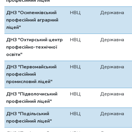
професійний ліцей"
ДНЗ "Осипенківський
НВЦ
Державна
професійний аграрний
ліцей"
ДНЗ "Охтирський центр
НВЦ
Державна
професійно-технічної
освіти"
ДНЗ "Первомайський
НВЦ
Державна
професійний
промисловий ліцей"
ДНЗ "Підволочиський
НВЦ
Державна
професійний ліцей"
ДНЗ "Подільський
НВЦ
Державна
професійний ліцей"