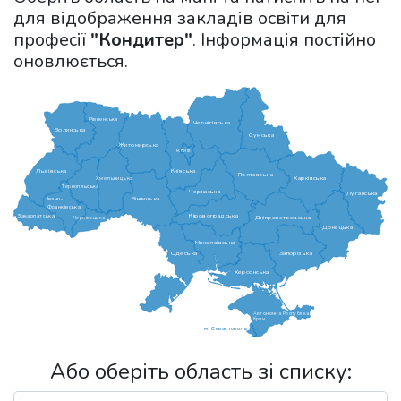
для відображення закладів освіти для
професії
"Кондитер"
. Інформація постійно
оновлюється.
Рівненська
Чернігівська
Волинська
Сумська
Житомирська
м.Київ
Львівська
Київська
Полтавська
Харківська
Хмельницька
Тернопільська
Черкаська
Луганська
Вінницька
Івано-
Франківська
Кіровоградська
Закарпатська
Дніпропетровська
Чернівецька
Донецька
Миколаївська
Одеська
Запорізька
Херсонська
Автономна Республіка
Крим
м. Севастополь
Або оберіть область зі списку: