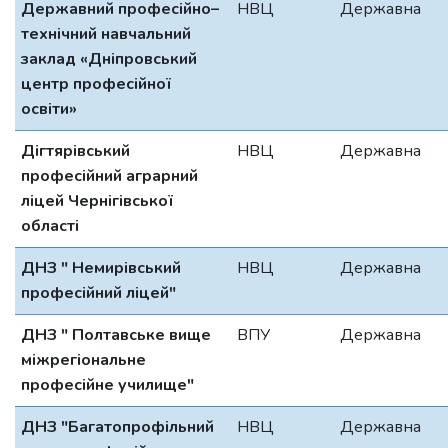
Державний професійно–
НВЦ
Державна
технічний навчальний
заклад «Дніпровський
центр професійної
освіти»
Дігтярівський
НВЦ
Державна
професійний аграрний
ліцей Чернігівської
області
ДНЗ " Немирівський
НВЦ
Державна
професійний ліцей"
ДНЗ " Полтавське вище
ВПУ
Державна
міжрегіональне
професійне училище"
ДНЗ "Багатопрофільний
НВЦ
Державна