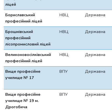
ліцей
Бориславський
НВЦ
Державна
професійний ліцей
Брошнівський
НВЦ
Державна
професійний
лісопромисловий ліцей
Великоновосілківський
НВЦ
Державна
професійний ліцей
Вище професійне
ВПУ
Державна
училище № 17
Вище професійне
ВПУ
Державна
училище № 19 м.
Дрогобича