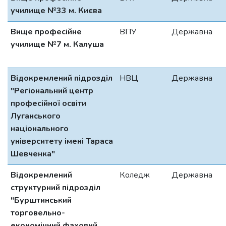
училище №33 м. Києва
Вище професійне
ВПУ
Державна
училище №7 м. Калуша
Відокремлений підрозділ
НВЦ
Державна
"Регіональний центр
професійної освіти
Луганського
національного
університету імені Тараса
Шевченка"
Відокремлений
Коледж
Державна
структурний підрозділ
"Бурштинський
торговельно-
економічний фаховий