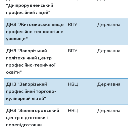
"Дніпрорудненський
професійний ліцей"
ДНЗ "Житомирське вище
ВПУ
Державна
професійне технологічне
училище"
ДНЗ "Запорізький
ВПУ
Державна
політехнічний центр
професійно-технічної
освіти"
ДНЗ "Запорізький
НВЦ
Державна
професійний торгово-
кулінарний ліцей"
ДНЗ "Звенигородський
НВЦ
Державна
центр підготовки і
перепідготовки