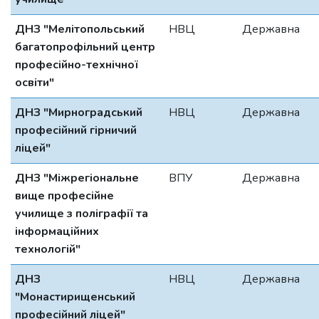
ДНЗ "Мелітопольський
НВЦ
Державна
багатопрофільний центр
професійно-технічної
освіти"
ДНЗ "Мирноградський
НВЦ
Державна
професійний гірничий
ліцей"
ДНЗ "Міжрегіональне
ВПУ
Державна
вище професійне
училище з поліграфії та
інформаційних
технологій"
ДНЗ
НВЦ
Державна
"Монастирищенський
професійний ліцей"