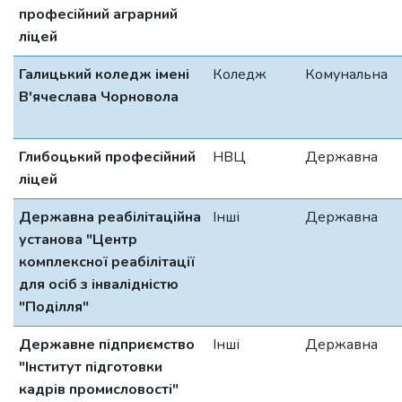
професійний аграрний
ліцей
Галицький коледж імені
Коледж
Комунальна
В'ячеслава Чорновола
Глибоцький професійний
НВЦ
Державна
ліцей
Державна реабілітаційна
Інші
Державна
установа "Центр
комплексної реабілітації
для осіб з інвалідністю
"Поділля"
Державне підприємство
Інші
Державна
"Інститут підготовки
кадрів промисловості"