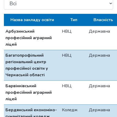
Назва закладу освіти
Тип
Власність
Арбузинський
НВЦ
Державна
професійний аграрний
ліцей
Багатопрофільний
НВЦ
Державна
регіональний центр
професійної освіти у
Черкаській області
Барвінківський
НВЦ
Державна
професійний аграрний
ліцей
Бердянський економіко-
Коледж
Державна
гуманітарний коледж