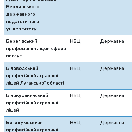
Бердянського
державного
педагогічного
університету
Берегівський
НВЦ
Державна
професійний ліцей сфери
послуг
Біловодський
НВЦ
Державна
професійний аграрний
ліцей Луганської області
Білокуракинський
НВЦ
Державна
професійний аграрний
ліцей
Богодухівський
НВЦ
Державна
професійний аграрний