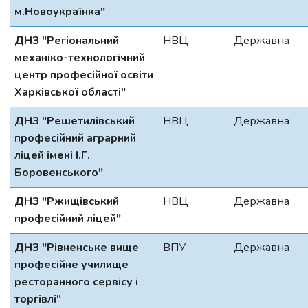
м.Новоукраїнка"
ДНЗ "Регіональний
НВЦ
Державна
механіко-технологічний
центр професійної освіти
Харківської області"
ДНЗ "Решетилівський
НВЦ
Державна
професійний аграрний
ліцей імені І.Г.
Боровенського"
ДНЗ "Ржищівський
НВЦ
Державна
професійний ліцей"
ДНЗ "Рівненське вище
ВПУ
Державна
професійне училище
ресторанного сервісу і
торгівлі"