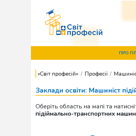
ПРО П
«Світ професій»
Професії
Машиніс
Заклади освіти: Машиніст пі
Оберіть область на мапі та натисн
підіймально-транспортних машин