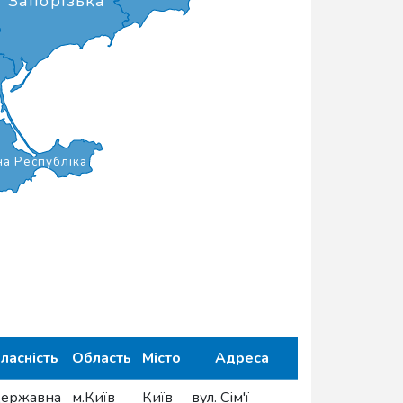
Запорізька
а Республіка
ласність
Область
Місто
Адреса
ержавна
м.Київ
Київ
вул. Сім'ї