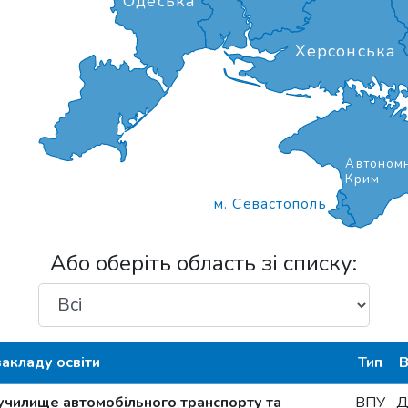
Одеська
Херсонська
Автономн
Крим
м. Севастополь
Або оберіть область зі списку:
закладу освіти
Тип
В
училище автомобільного транспорту та
ВПУ
Д