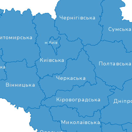
Чернігівська
Сумська
итомирська
м.Київ
Київська
Полтавська
ка
Черкаська
Вінницька
Кіровоградська
Дніпр
Миколаївська