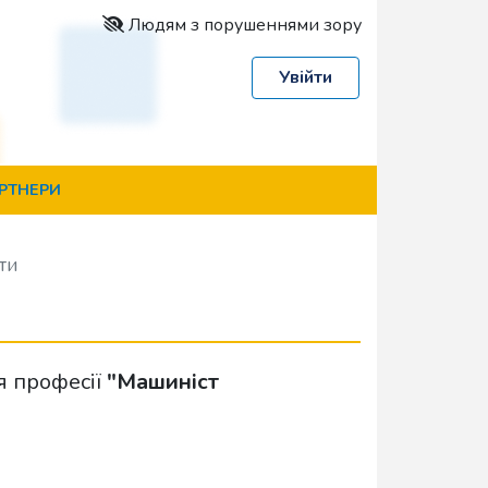
Людям з порушеннями зору
Увійти
РТНЕРИ
ти
я професії
"Машиніст