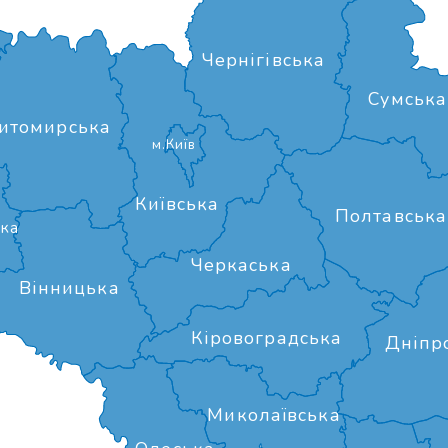
Чернігівська
Сумська
итомирська
м.Київ
Київська
Полтавська
ка
Черкаська
Вінницька
Кіровоградська
Дніпр
Миколаївська