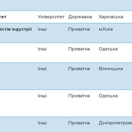
тет
Університет
Державна
Харківська
стів індустрії
Інші
Приватна
м.Київ
Інші
Приватна
Одеська
Інші
Приватна
Вінницька
Інші
Приватна
Одеська
Інші
Приватна
Дніпропетров