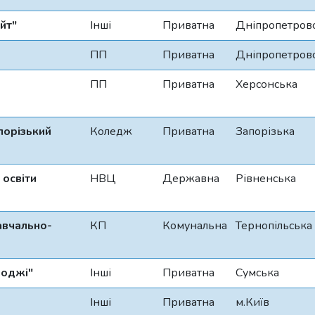
йт"
Інші
Приватна
Дніпропетров
ПП
Приватна
Дніпропетров
ПП
Приватна
Херсонська
порізький
Коледж
Приватна
Запорізька
 освіти
НВЦ
Державна
Рівненська
авчально-
КП
Комунальна
Тернопільська
лоджі"
Інші
Приватна
Сумська
Інші
Приватна
м.Київ