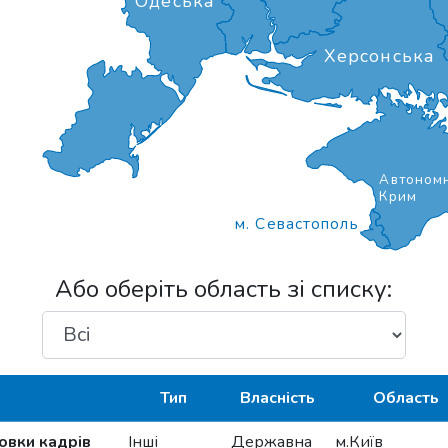
Одеська
Херсонська
Автономн
Крим
м. Севастополь
Або оберіть область зі списку:
Тип
Власність
Область
овки кадрів
Інші
Державна
м.Київ