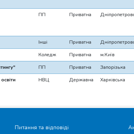
ПП
Приватна
Дніпропетров
Інші
Приватна
Дніпропетров
Коледж
Приватна
м.Київ
лтингу"
ПП
Приватна
Запорізька
 освіти
НВЦ
Державна
Харківська
Питання та відповіді
А