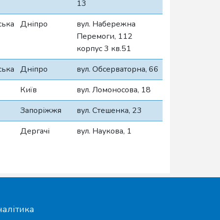
13
ська
Дніпро
вул. Набережна
Перемоги, 112
корпус 3 кв.51
ська
Дніпро
вул. Обсерваторна, 66
Київ
вул. Ломоносова, 18
Запоріжжя
вул. Стешенка, 23
Дергачі
вул. Наукова, 1
налітика