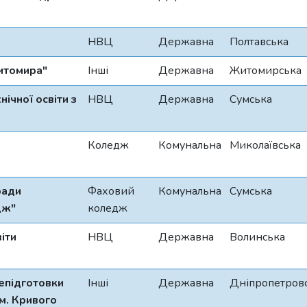
НВЦ
Державна
Полтавська
итомира"
Інші
Державна
Житомирська
ічної освіти з
НВЦ
Державна
Сумська
Коледж
Комунальна
Миколаївська
ради
Фаховий
Комунальна
Сумська
дж"
коледж
іти
НВЦ
Державна
Волинська
епідготовки
Інші
Державна
Дніпропетров
м. Кривого