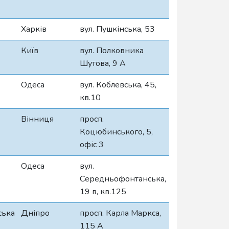
Харків
вул. Пушкінська, 53
Київ
вул. Полковника
Шутова, 9 А
Одеса
вул. Коблевська, 45,
кв.10
Вінниця
просп.
Коцюбинського, 5,
офіс 3
Одеса
вул.
Середньофонтанська,
19 в, кв.125
ська
Дніпро
просп. Карла Маркса,
115 А