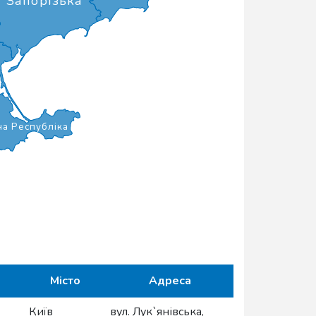
Запорізька
а Республіка
Місто
Адреса
Київ
вул. Лук`янівська,