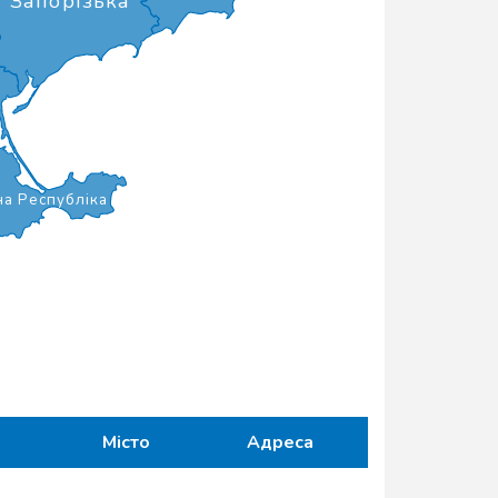
Запорізька
а Республіка
ь
Місто
Адреса