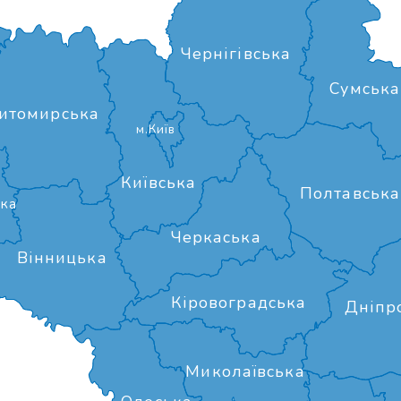
Чернігівська
Сумська
итомирська
м.Київ
Київська
Полтавська
ка
Черкаська
Вінницька
Кіровоградська
Дніпр
Миколаївська