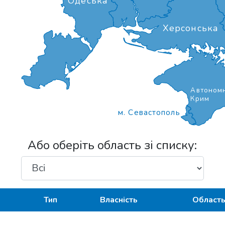
Одеська
Херсонська
Автономн
Крим
м. Севастополь
Або оберіть область зі списку:
Тип
Власність
Област