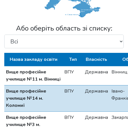
Автономна Республіка
Крим
м. Севастополь
Або оберіть область зі списку:
Назва закладу освіти
Тип
Власність
Об
Вище професійне
ВПУ
Державна
Вінниц
училище №11 м. Вінниці
Вище професійне
ВПУ
Державна
Івано-
училище №14 м.
Франкі
Коломиї
Вище професійне
ВПУ
Державна
Закарп
училище №3 м.