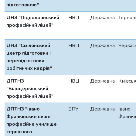
підготовкою"
ДНЗ "Підволочиський
НВЦ
Державна
Терноп
професійний ліцей"
ДНЗ "Смілянський
НВЦ
Державна
Черкас
центр підготовки і
перепідготовки
робітничих кадрів"
ДПТНЗ
НВЦ
Державна
Київсь
"Білоцерківський
професійний ліцей"
ДПТНЗ "Івано-
ВПУ
Державна
Івано-
Франківське вище
Франкі
професійне училище
сервісного