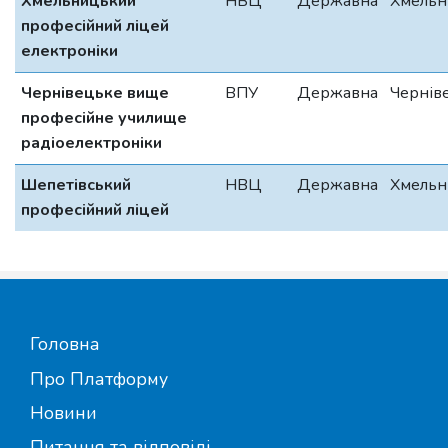
Хмельницький
НВЦ
Державна
Хмельн
професійний ліцей
електроніки
Чернівецьке вище
ВПУ
Державна
Чернів
професійне училище
радіоелектроніки
Шепетівський
НВЦ
Державна
Хмельн
професійний ліцей
Головна
Про Платформу
Новини
Питання та відповіді