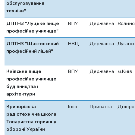
обслуговування
техніки"
ДПТНЗ "Луцьке вище
ВПУ
Державна
Волинс
професійне училище"
ДПТНЗ "Щастинський
НВЦ
Державна
Луганс
професійний ліцей"
Київське вище
ВПУ
Державна
м.Київ
професійне училище
будівництва і
архітектури
Криворізька
Інші
Приватна
Дніпро
радіотехнічна школа
Товариства сприяння
обороні України