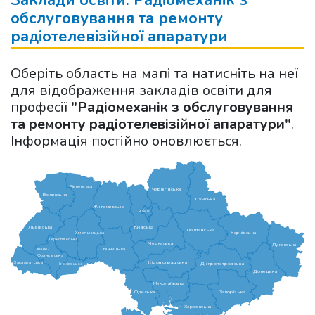
Заклади освіти: Радіомеханік з
обслуговування та ремонту
радіотелевізійної апаратури
Оберіть область на мапі та натисніть на неї
для відображення закладів освіти для
професії
"Радіомеханік з обслуговування
та ремонту радіотелевізійної апаратури"
.
Інформація постійно оновлюється.
Рівненська
Чернігівська
Волинська
Сумська
Житомирська
м.Київ
Львівська
Київська
Полтавська
Харківська
Хмельницька
Тернопільська
Черкаська
Луганська
Вінницька
Івано-
Франківська
Кіровоградська
Закарпатська
Дніпропетровська
Чернівецька
Донецька
Миколаївська
Одеська
Запорізька
Херсонська