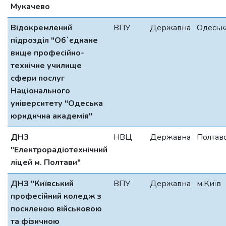
Мукачево
Відокремлений
ВПУ
Державна
Одеськ
підрозділ "Об`єднане
вище професійно-
технічне училище
сфери послуг
Національного
університету "Одеська
юридична академія"
ДНЗ
НВЦ
Державна
Полтав
"Електрорадіотехнічний
ліцей м. Полтави"
ДНЗ "Київський
ВПУ
Державна
м.Київ
професійний коледж з
посиленою військовою
та фізичною