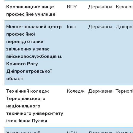
Кропивницьке вище
ВПУ
Державна
Кірово
професійне училище
Міжрегіональний центр
Інші
Державна
Дніпро
професійної
перепідготовки
звільнених у запас
військовослужбовців м.
Кривого Рогу
Дніпропетровської
області
Технічний коледж
Коледж
Державна
Терноп
Тернопільського
національного
технічного університету
імені Івана Пулюя